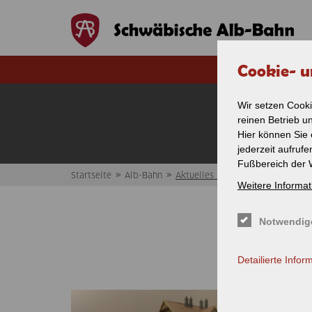
Direkt zum Inhalt
Cookie- u
Wir setzen Cooki
Akt
reinen Betrieb u
Hier können Sie 
jederzeit aufruf
Fußbereich der 
»
»
Startseite
Alb-Bahn
Aktuelles / News
Weitere Informat
Sie sind hier
Notwendig
Detailierte Infor