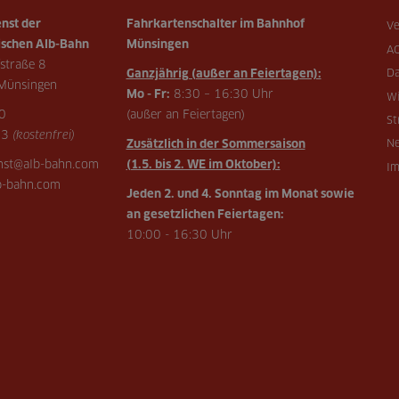
nst der
Fahrkartenschalter im Bahnhof
Ve
schen Alb-Bahn
Münsingen
A
straße 8
Ganzjährig (außer an Feiertagen):
Da
Münsingen
Mo - Fr:
8:30 – 16:30 Uhr
Wi
0
(außer an Feiertagen)
St
73
(kostenfrei)
Zusätzlich in der Sommersaison
Ne
enst@alb-bahn.com
(1.5. bis 2. WE im Oktober):
I
-bahn.com
Jeden 2. und 4. Sonntag im Monat sowie
an gesetzlichen Feiertagen:
10:00 - 16:30 Uhr