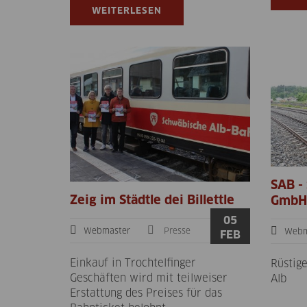
WEITERLESEN
SAB -
Zeig im Städtle dei Billettle
GmbH 
05
Webmaster
Presse
Webm
FEB
Einkauf in Trochtelfinger
Rüstig
Geschäften wird mit teilweiser
Alb
Erstattung des Preises für das