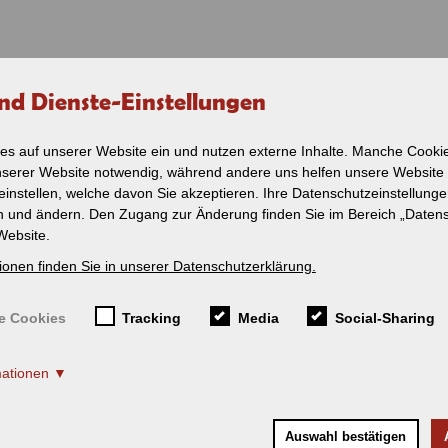
nd Dienste-Einstellungen
VERKEHR
NOSTALGIE
SERVICE
SHOP
PERSONENVERKEHR
ZUG - CHARTER
SERVICE
es auf unserer Website ein und nutzen externe Inhalte. Manche Cookie
uelles rund um die
nserer Website notwendig, während andere uns helfen unsere Website
Ein-Blick-Fahrplan
Service / Reisedienst
Leistungen im Überbl
2026
einstellen, welche davon Sie akzeptieren. Ihre Datenschutzeinstellung
Ist mein Zug pünktlich
en und ändern. Den Zugang zur Änderung finden Sie im Bereich „Daten
Fahrplan - Lokalbahn
Schienenersatzverkeh
Amstetten -
Website.
Gerstetten
Fahrt suchen
ionen finden Sie in unserer Datenschutzerklärung.
Ist mein Zug
Bahnhof Münsingen
pünktlich?
Tourismus rund um Mü
e Cookies
Tracking
Media
Social-Sharing
Schienenersatzverkehr
ALLE ANZEIGEN
(SEV)
Tourismus entlang der
Ausflugtipps
mationen
Newsletter
Fahrradmitnahme
Auswahl bestätigen