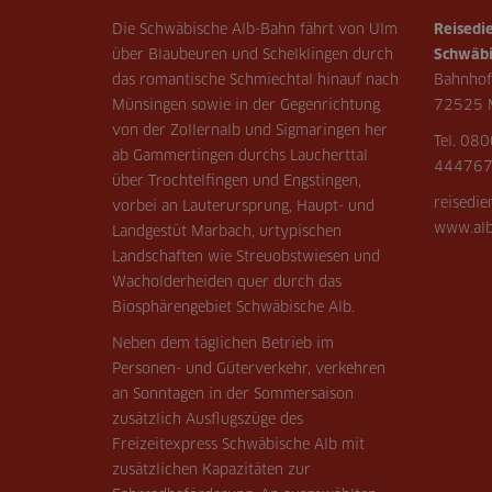
Die Schwäbische Alb-Bahn fährt von Ulm
Reisedie
über Blaubeuren und Schelklingen durch
Schwäbi
das romantische Schmiechtal hinauf nach
Bahnhof
Münsingen sowie in der Gegenrichtung
72525 
von der Zollernalb und Sigmaringen her
Tel. 080
ab Gammertingen durchs Laucherttal
44476
über Trochtelfingen und Engstingen,
reisedi
vorbei an Lauterursprung, Haupt- und
www.alb
Landgestüt Marbach, urtypischen
Landschaften wie Streuobstwiesen und
Wacholderheiden quer durch das
Biosphärengebiet Schwäbische Alb.
Neben dem täglichen Betrieb im
Personen- und Güterverkehr, verkehren
an Sonntagen in der Sommersaison
zusätzlich Ausflugszüge des
Freizeitexpress Schwäbische Alb mit
zusätzlichen Kapazitäten zur