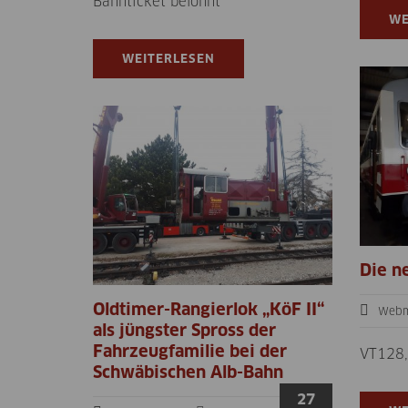
Bahnticket belohnt
WE
WEITERLESEN
Die n
Oldtimer-Rangierlok „KöF II“
Webm
als jüngster Spross der
Fahrzeugfamilie bei der
VT128,
Schwäbischen Alb-Bahn
27