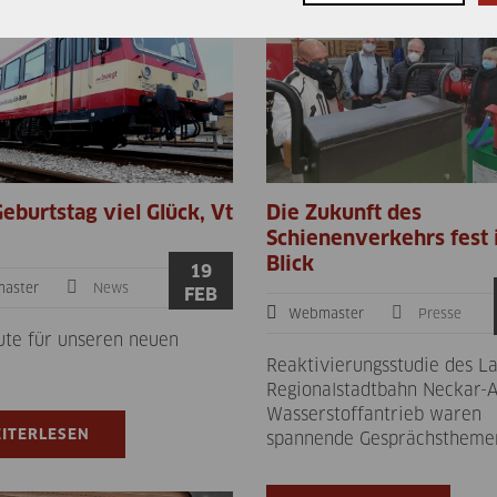
eburtstag viel Glück, Vt
Die Zukunft des
Schienenverkehrs fest
Blick
19
aster
News
FEB
Webmaster
Presse
Gute für unseren neuen
Reaktivierungsstudie des L
Regionalstadtbahn Neckar-A
Wasserstoffantrieb waren
ITERLESEN
spannende Gesprächstheme