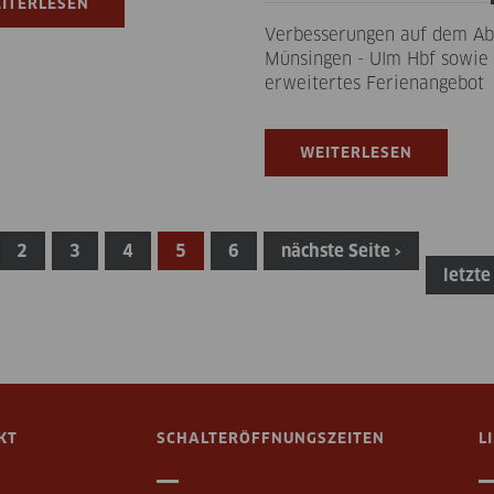
ITERLESEN
Verbesserungen auf dem Ab
Münsingen - Ulm Hbf sowie
erweitertes Ferienangebot
WEITERLESEN
2
3
4
5
6
nächste Seite ›
letzte
KT
SCHALTERÖFFNUNGSZEITEN
L