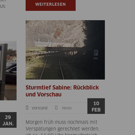
WEITERLESEN
us:
Sturmtief Sabine: Rückblick
und Vorschau
10
Vorstand
News
FEB
29
Morgen früh muss nochmals mit
JAN.
Verspätungen gerechnet werden,