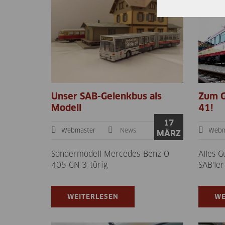
Unser SAB-Gelenkbus als
Zum G
Modell
41!
17
Webmaster
News
Webm
MÄRZ
Sondermodell Mercedes-Benz O
Alles 
405 GN 3-türig
SAB'ler
WEITERLESEN
WE