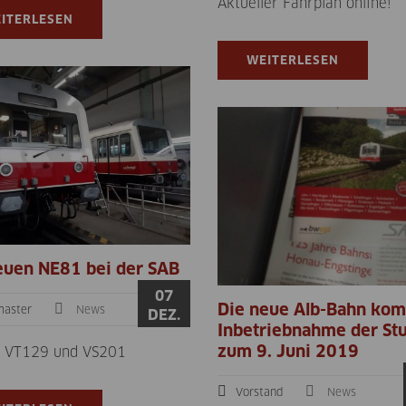
Aktueller Fahrplan online!
ITERLESEN
WEITERLESEN
euen NE81 bei der SAB
07
Die neue Alb-Bahn kom
aster
News
DEZ.
Inbetriebnahme der Stu
zum 9. Juni 2019
 VT129 und VS201
Vorstand
News