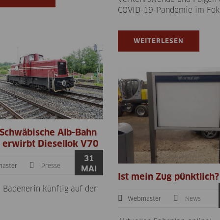
COVID-19-Pandemie im Fok
WEITERLESEN
 Schwäbische Alb-Bahn
erwirbt Diesellok V70
31
aster
Presse
MAI
Ist mein Zug pünktlich?
e Badenerin künftig auf der
Webmaster
News