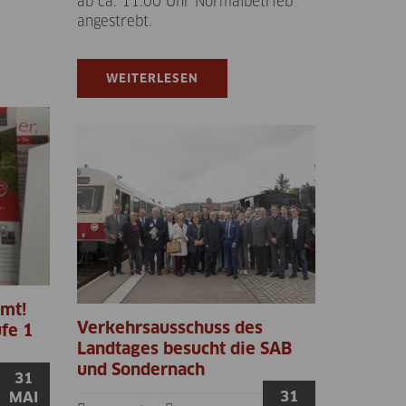
ab ca. 11:00 Uhr Normalbetrieb
angestrebt.
WEITERLESEN
mt!
Verkehrsausschuss des
fe 1
Landtages besucht die SAB
und Sondernach
31
31
MAI