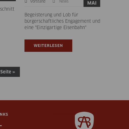
Vorstand
News
MAI
schnitt
Begeisterung und Lob für
bürgerschaftliches Engagement und
eine "Einzigartige Eisenbahn"
WEITERLESEN
 Seite »
INKS
SERVICELINKS