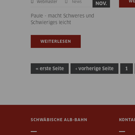
WE
Webmaster
News
NOV.
Paule - macht Schweres und
Schwieriges leicht
WEITERLESEN
« erste Seite
‹ vorherige Seite
1
Seiten
SCHWÄBISCHE ALB-BAHN
KONTA