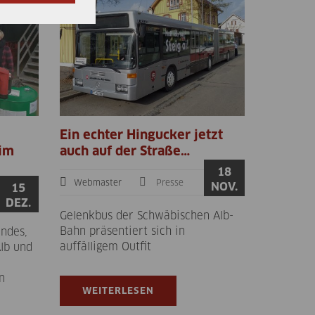
Ein echter Hingucker jetzt
 im
auch auf der Straße…
18
Webmaster
Presse
NOV.
15
DEZ.
Gelenkbus der Schwäbischen Alb-
Bahn präsentiert sich in
andes,
auffälligem Outfit
lb und
n
WEITERLESEN