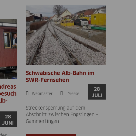
Schwäbische Alb-Bahn im
SWR-Fernsehen
ndreas
28
besuch
Webmaster
Presse
JULI
lb-
Streckensperrung auf dem
Abschnitt zwischen Engstingen –
28
Gammertingen
JUNI
der