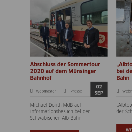
Abschluss der Sommertour
„Albt
2020 auf dem Münsinger
bei d
Bahnhof
Bahn
02
Webmaster
Presse
Webm
SEP
Michael Donth MdB auf
„Albto
Informationsbesuch bei der
der Sc
Schwäbischen Alb-Bahn
WE