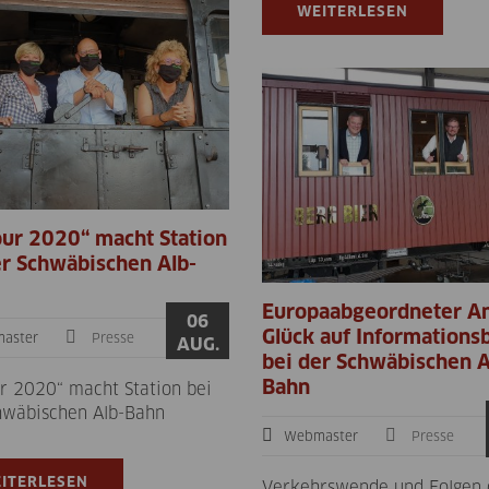
WEITERLESEN
our 2020“ macht Station
er Schwäbischen Alb-
Europaabgeordneter A
06
Glück auf Informations
aster
Presse
AUG.
bei der Schwäbischen A
Bahn
ur 2020“ macht Station bei
hwäbischen Alb-Bahn
Webmaster
Presse
ITERLESEN
Verkehrswende und Folgen 