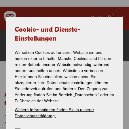
Direkt zum Inhalt
0
Cookie- und Dienste-
AGB's - Allgemeine
Einstellungen
Geschäftsbedingungen
Wir setzen Cookies auf unserer Website ein und
nutzen externe Inhalte. Manche Cookies sind für den
reinen Betrieb unserer Website notwendig, während
andere uns helfen unsere Website zu verbessern.
Sie sind hier
Hier können Sie einstellen, welche davon Sie
akzeptieren. Ihre Datenschutzeinstellungen können
Sie jederzeit aufrufen und ändern. Den Zugang zur
AGB's der SAB Schwäbische Alb-Bahn
Änderung finden Sie im Bereich „Datenschutz“ oder im
Fußbereich der Website.
GmbH
Weitere Informationen finden Sie in unserer
Datenschutzerklärung.
Die AGBs der SAB Schwäbische Alb-Bahn GmbH gliedern
sich in mehrere Bereiche.