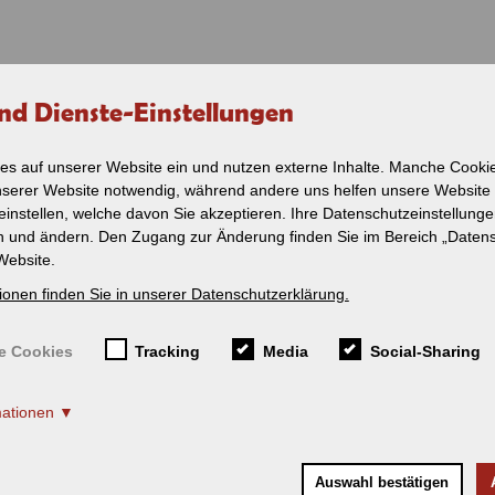
nd Dienste-Einstellungen
VERKEHR
NOSTALGIE
SERVICE
SHOP
PERSONENVERKEHR
ZUG - CHARTER
SERVICE
es auf unserer Website ein und nutzen externe Inhalte. Manche Cookie
Sicherheit am Gleis
nserer Website notwendig, während andere uns helfen unsere Website
Ein-Blick-Fahrplan
Service / Reisedienst
Leistungen im Überbl
2026
einstellen, welche davon Sie akzeptieren. Ihre Datenschutzeinstellung
Ist mein Zug pünktlich
en und ändern. Den Zugang zur Änderung finden Sie im Bereich „Daten
Fahrplan - Lokalbahn
Schienenersatzverkeh
Amstetten -
Website.
Gerstetten
Fahrt suchen
ionen finden Sie in unserer Datenschutzerklärung.
Ist mein Zug
Bahnhof Münsingen
pünktlich?
Unterwegs mit der SAB
Tourismus rund um Mü
e Cookies
Tracking
Media
Social-Sharing
Schienenersatzverkehr
(SEV)
Tourismus entlang der
Ausflugtipps
mationen
Newsletter
Fahrradmitnahme
Auswahl bestätigen