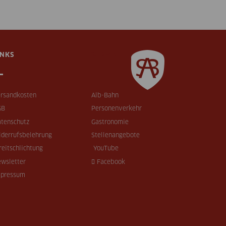
INKS
SERVICELINKS
rsandkosten
Alb-Bahn
GB
Personenverkehr
tenschutz
Gastronomie
derrufsbelehrung
Stellenangebote
reitschlichtung
YouTube
wsletter
Facebook
mpressum