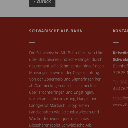
‹ Zurück
SCHWÄBISCHE ALB-BAHN
KONTA
Die Schwäbische Alb-Bahn fährt von Ulm
Reisedie
über Blaubeuren und Schelklingen durch
Schwäbi
das romantische Schmiechtal hinauf nach
Bahnhof
Münsingen sowie in der Gegenrichtung
72525 
von der Zollernalb und Sigmaringen her
Tel. 080
ab Gammertingen durchs Laucherttal
44476
über Trochtelfingen und Engstingen,
reisedi
vorbei an Lauterursprung, Haupt- und
www.alb
Landgestüt Marbach, urtypischen
Landschaften wie Streuobstwiesen und
Wacholderheiden quer durch das
Biosphärengebiet Schwäbische Alb.