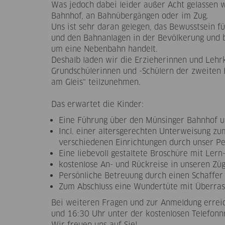
Was jedoch dabei leider außer Acht gelassen w
Bahnhof, an Bahnübergängen oder im Zug.
Uns ist sehr daran gelegen, das Bewusstsein 
und den Bahnanlagen in der Bevölkerung und b
um eine Nebenbahn handelt.
Deshalb laden wir die Erzieherinnen und Lehr
Grundschülerinnen und -Schülern der zweiten K
am Gleis“ teilzunehmen.
Das erwartet die Kinder:
Eine Führung über den Münsinger Bahnhof u
Incl. einer altersgerechten Unterweisung z
verschiedenen Einrichtungen durch unser Pe
Eine liebevoll gestaltete Broschüre mit Lern
kostenlose An- und Rückreise in unseren Z
Persönliche Betreuung durch einen Schaffe
Zum Abschluss eine Wundertüte mit Überras
Bei weiteren Fragen und zur Anmeldung erreic
und 16:30 Uhr unter der kostenlosen Telefon
Wir freuen uns auf Sie!