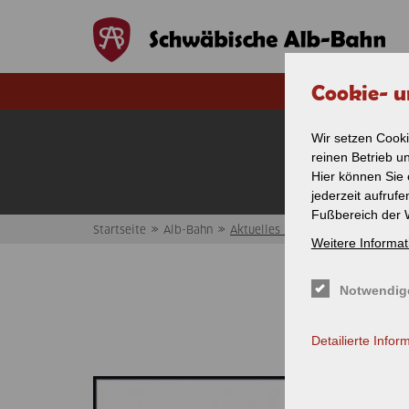
Direkt zum Inhalt
Cookie- u
Wir setzen Cooki
reinen Betrieb u
Hier können Sie 
jederzeit aufruf
Fußbereich der 
»
»
Startseite
Alb-Bahn
Aktuelles / News
Weitere Informat
Sie sind hier
Notwendig
Detailierte Infor