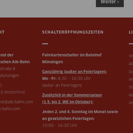
Weiter ›
KT
SCHALTERÖFFNUNGSZEITEN
L
nst der
Fahrkartenschalter im Bahnhof
Ve
schen Alb-Bahn
Münsingen
A
straße 8
Ganzjährig (außer an Feiertagen):
Da
Münsingen
Mo - Fr:
8:30 – 16:30 Uhr
Wi
0
(außer an Feiertagen)
St
73
(kostenfrei)
Zusätzlich in der Sommersaison
Ne
enst@alb-bahn.com
(1.5. bis 2. WE im Oktober):
I
-bahn.com
Jeden 2. und 4. Sonntag im Monat sowie
an gesetzlichen Feiertagen:
10:00 - 16:30 Uhr