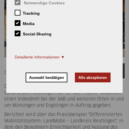
Notwendige Cookies
Tracking
Media
Social-Sharing
Detailierte Informationen
06
Kommunikation
News
NOV.
Auswahl bestätigen
Alle akzeptieren
Das Kreisamt für nachhaltige Entwicklung im
Landratsamt Reutlingen hat für das Projekt "Mobilikon"
einen Videodreh bei der SAB und weiteren Orten in und
um Münsingen und Engstingen in Auftrag gegeben.
Berichtet wird über das Praxisbeispiel "Differenziertes
Mobilitätssystem: LandMobil – Landkreis Reutlingen", in
dem den Bewohnern Erreichbarkeit und Nutzung des