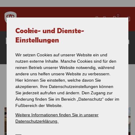
Direkt zum Inhalt
0
Cookie- und Dienste-
Filmdreh bei der SAB für den
Einstellungen
Landkreis Reutlingen
Wir setzen Cookies auf unserer Website ein und
nutzen externe Inhalte. Manche Cookies sind für den
reinen Betrieb unserer Website notwendig, während
andere uns helfen unsere Website zu verbessern.
Differenziertes Mobilitätssystem:
Sie sind hier
Hier können Sie einstellen, welche davon Sie
LandMobil – Landkreis Reutlingen
akzeptieren. Ihre Datenschutzeinstellungen können
Sie jederzeit aufrufen und ändern. Den Zugang zur
Änderung finden Sie im Bereich „Datenschutz“ oder im
Fußbereich der Website.
Weitere Informationen finden Sie in unserer
Datenschutzerklärung.