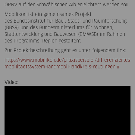
ÖPNV auf der Schwäbischen Alb erleichtert werden soll.
Mobilikon ist ein gemeinsames Projekt
des Bundesinstitut für Bau-, Stadt- und Raumforschung
(BBSR) und des Bundesministeriums für Wohnen,
Stadtentwicklung und Bauwesen (BMWSB) im Rahmen
des Programms "Region gestalten".
Zur Projektbeschreibung geht es unter folgendem link:
https://www.mobilikon.de/praxisbeispiel/differenziertes-
mobilitaetssystem-landmobil-landkreis-reutlingen
Video:
Was ist „LandMobil (Landkreis
Reutlingen)"?