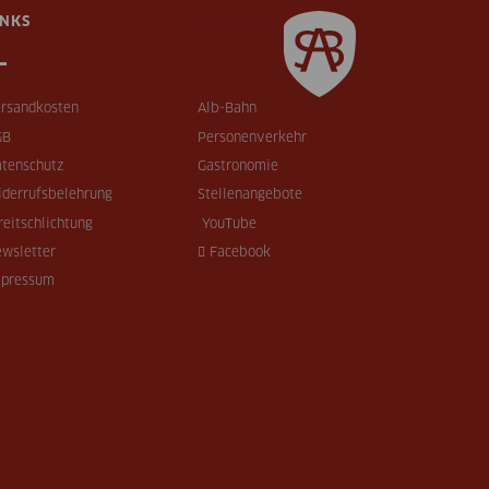
INKS
SERVICELINKS
rsandkosten
Alb-Bahn
GB
Personenverkehr
tenschutz
Gastronomie
derrufsbelehrung
Stellenangebote
reitschlichtung
YouTube
wsletter
Facebook
mpressum