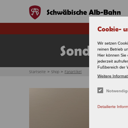
Direkt zum Inhalt
Cookie- u
Wir setzen Cooki
Sondermod
reinen Betrieb u
Hier können Sie 
jederzeit aufruf
Fußbereich der 
»
»
Startseite
Shop
Fanartikel
Weitere Informat
Sie sind hier
Notwendig
Detailierte Infor