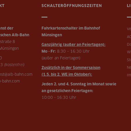
KT
SCHALTERÖFFNUNGSZEITEN
L
nst der
Fahrkartenschalter im Bahnhof
Ve
schen Alb-Bahn
Münsingen
A
straße 8
Ganzjährig (außer an Feiertagen):
Da
Münsingen
Mo - Fr:
8:30 – 16:30 Uhr
Wi
0
(außer an Feiertagen)
St
73
(kostenfrei)
Zusätzlich in der Sommersaison
Ne
enst@alb-bahn.com
(1.5. bis 2. WE im Oktober):
I
-bahn.com
Jeden 2. und 4. Sonntag im Monat sowie
an gesetzlichen Feiertagen:
10:00 - 16:30 Uhr