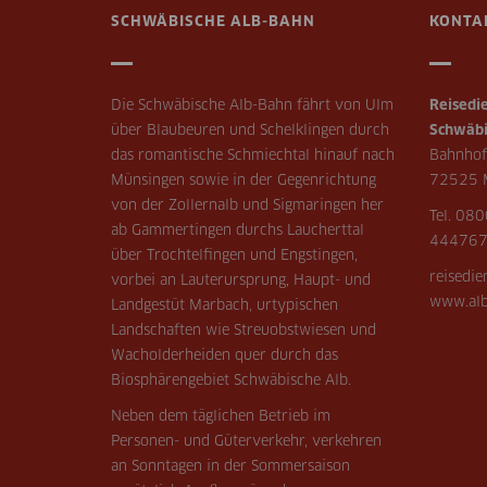
SCHWÄBISCHE ALB-BAHN
KONTA
Die Schwäbische Alb-Bahn fährt von Ulm
Reisedie
über Blaubeuren und Schelklingen durch
Schwäbi
das romantische Schmiechtal hinauf nach
Bahnhof
Münsingen sowie in der Gegenrichtung
72525 
von der Zollernalb und Sigmaringen her
Tel. 080
ab Gammertingen durchs Laucherttal
44476
über Trochtelfingen und Engstingen,
reisedi
vorbei an Lauterursprung, Haupt- und
www.alb
Landgestüt Marbach, urtypischen
Landschaften wie Streuobstwiesen und
Wacholderheiden quer durch das
Biosphärengebiet Schwäbische Alb.
Neben dem täglichen Betrieb im
Personen- und Güterverkehr, verkehren
an Sonntagen in der Sommersaison