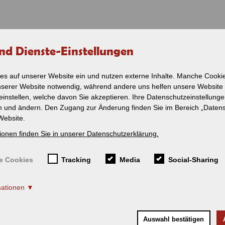
nd Dienste-Einstellungen
VERKEHR
NOSTALGIE
SERVICE
SHOP
PERSONENVERKEHR
ZUG - CHARTER
SERVICE
es auf unserer Website ein und nutzen externe Inhalte. Manche Cookie
ell SAB MB O 405 
nserer Website notwendig, während andere uns helfen unsere Website
Ein-Blick-Fahrplan
Service / Reisedienst
Leistungen im Überbl
2026
einstellen, welche davon Sie akzeptieren. Ihre Datenschutzeinstellung
Ist mein Zug pünktlich
en und ändern. Den Zugang zur Änderung finden Sie im Bereich „Daten
Fahrplan - Lokalbahn
Schienenersatzverkeh
Amstetten -
Website.
Gerstetten
Fahrt suchen
ionen finden Sie in unserer Datenschutzerklärung.
Ist mein Zug
Bahnhof Münsingen
pünktlich?
Tourismus rund um Mü
e Cookies
Tracking
Media
Social-Sharing
Kategorie:
Schienenersatzverkehr
(SEV)
Tourismus entlang der
MODELLE
Ausflugtipps
mationen
Newsletter
Preis:
Fahrradmitnahme
37,50 €
Auswahl bestätigen